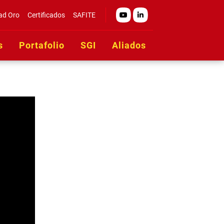
youtube
linkedin
dad Oro
Certificados
SAFITE
s
Portafolio
SGI
Aliados